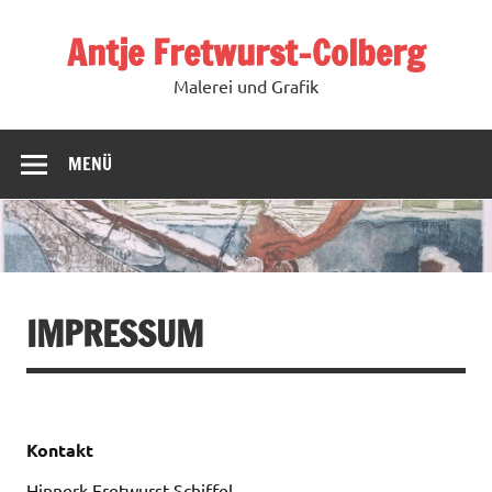
Zum
Inhalt
Antje Fretwurst-Colberg
springen
Malerei und Grafik
MENÜ
IMPRESSUM
Kontakt
Hinnerk Fretwurst-Schiffel